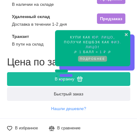
В наличии на складе
Удаленный склад
Предзаказ
Доставка в течении 1-2 дня
×
Транзит
КУПИ КАК
ЮР. ЛИЦО
,
Предзаказ
ПОЛУЧИ КЕШБЭК КАК
ФИЗ.
В пути на склад
ЛИЦО
!
🎉
1
БАЛЛ =
1 ₽
🎉
Цена по запросу
ПОДРОБНЕЕ
В корзину
Быстрый заказ
Нашли дешевле?
В избранное
В сравнение