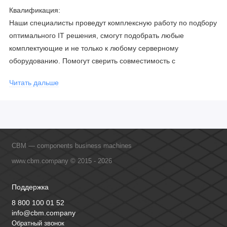
Квалификация:
Наши специалисты проведут комплексную работу по подбору
оптимального IT решения, смогут подобрать любые
комплектующие и не только к любому серверному
оборудованию. Помогут сверить совместимость с
соблюдением всех параметров. Имеем партнерство с
Читать дальше
официальными производителями и проводим регулярное
обучение сотрудников, что позволяет исключить ошибки даже
в самых сложных и нестандартных решениях.
CBM — components business machines
www.cbm.company © 2015 - 2026
Поддержка
8 800 100 01 52
info@cbm.company
Обратный звонок