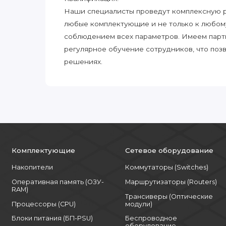
Наши специалисты проведут комплексную ра
любые комплектующие и не только к любом
соблюдением всех параметров. Имеем парт
регулярное обучение сотрудников, что поз
решениях.
Комплектующие
Сетевое оборудование
Накопители
Коммутаторы (Switches)
Оперативная память (ОЗУ-
Маршрутизаторы (Routers)
RAM)
Трансиверы (Оптические
Процессоры (CPU)
модули)
Блоки питания (БП-PSU)
Беспроводное
оборудование