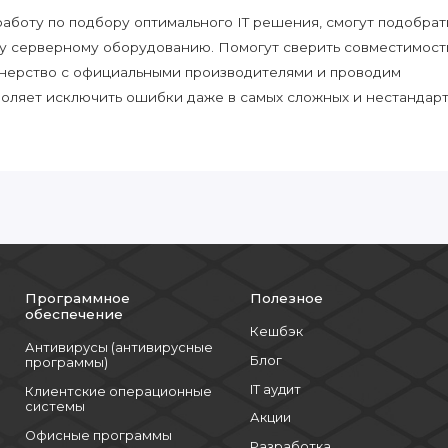
боту по подбору оптимального IT решения, смогут подобрат
у серверному оборудованию. Помогут сверить совместимост
нерство с официальными производителями и проводим
воляет исключить ошибки даже в самых сложных и нестандар
Программное
Полезное
обеспечение
Кешбэк
Антивирусы (антивирусные
Блог
программы)
IT аудит
Клиентские операционные
системы
Акции
Офисные программы
Разработка