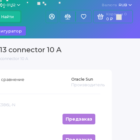
100 01 52
Валюта
RUB
Корзина
0
Найти
0 ₽
игуратор
13 connector 10 A
 connector 10 A
Oracle Sun
 сравнение
Производитель
X386L-N
Предзаказ
Предзаказ