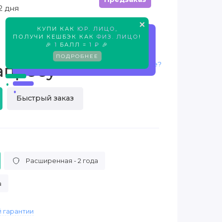
2 дня
×
КУПИ КАК
ЮР. ЛИЦО
,
Предзаказ
ПОЛУЧИ КЕШБЭК КАК
ФИЗ. ЛИЦО
!
🎉
1
БАЛЛ =
1 ₽
🎉
ПОДРОБНЕЕ
Нашли дешевле?
апросу
Быстрый заказ
Расширенная - 2 года
а
 гарантии