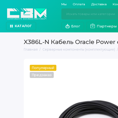
Мы
Оплата
Доставка
Ко
Блог
Партнеры
КАТАЛОГ
X386L-N Кабель Oracle Power co
Главная
Серверные компоненты (комплектующие)
Популярный
Предзаказ