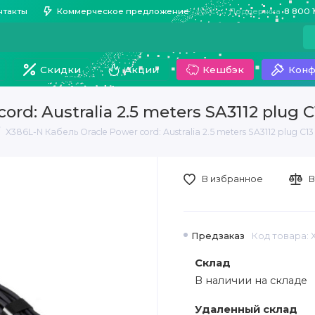
нтакты
Коммерческое предложение
Поддержка
8 800 
Скидки
Акции
Кешбэк
Конф
rd: Australia 2.5 meters SA3112 plug C
X386L-N Кабель Oracle Power cord: Australia 2.5 meters SA3112 plug C13
В избранное
В
Предзаказ
Код товара: 
Склад
В наличии на складе
Удаленный склад