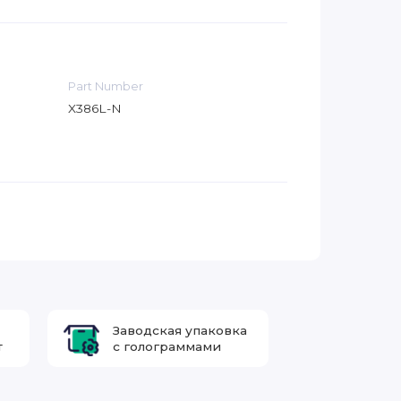
Part Number
X386L-N
Заводская упаковка
т
с голограммами