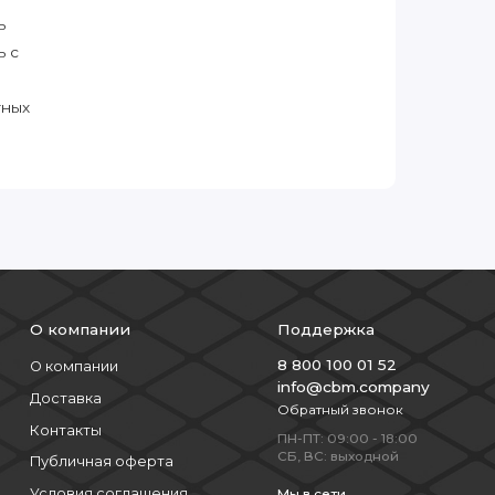
ь
ь с
тных
О компании
Поддержка
8 800 100 01 52
О компании
info@cbm.company
Доставка
Обратный звонок
Контакты
ПН-ПТ: 09:00 - 18:00
СБ, ВС: выходной
Публичная оферта
Условия соглашения
Мы в сети