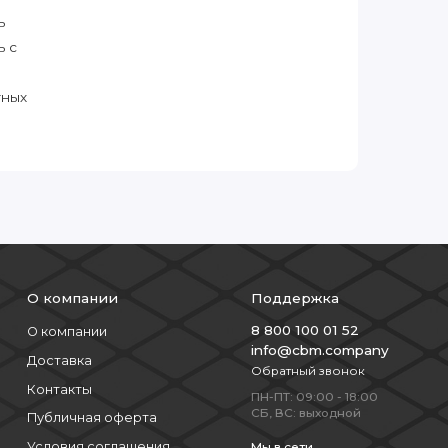
ь
ь с
тных
О компании
Поддержка
8 800 100 01 52
О компании
info@cbm.company
Доставка
Обратный звонок
Контакты
ПН-ПТ: 09:00 - 18:00
СБ, ВС: выходной
Публичная оферта
Условия соглашения
Мы в сети