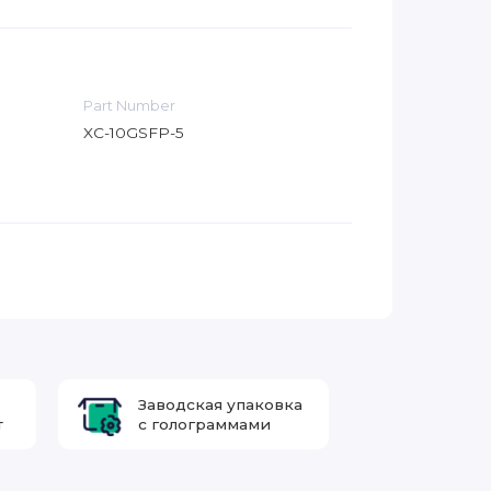
Part Number
XC-10GSFP-5
Заводская упаковка
т
с голограммами