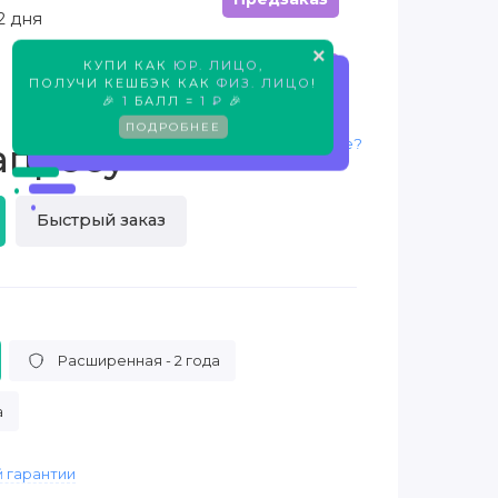
2 дня
×
КУПИ КАК
ЮР. ЛИЦО
,
Предзаказ
ПОЛУЧИ КЕШБЭК КАК
ФИЗ. ЛИЦО
!
🎉
1
БАЛЛ =
1 ₽
🎉
ПОДРОБНЕЕ
Нашли дешевле?
апросу
Быстрый заказ
Расширенная - 2 года
а
 гарантии