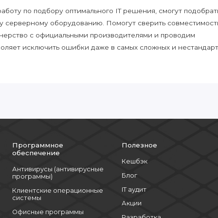
боту по подбору оптимального IT решения, смогут подобрат
у серверному оборудованию. Помогут сверить совместимост
нерство с официальными производителями и проводим
воляет исключить ошибки даже в самых сложных и нестандар
Программное
Полезное
обеспечение
Кешбэк
Антивирусы (антивирусные
Блог
программы)
IT аудит
Клиентские операционные
системы
Акции
Офисные программы
Разработка