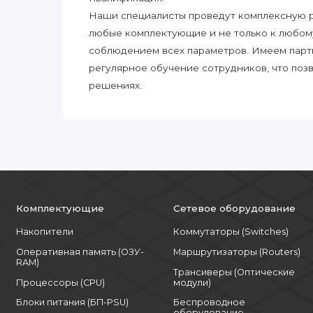
Наши специалисты проведут комплексную ра
любые комплектующие и не только к любом
соблюдением всех параметров. Имеем парт
регулярное обучение сотрудников, что поз
решениях.
Комплектующие
Сетевое оборудование
Накопители
Коммутаторы (Switches)
Оперативная память (ОЗУ-
Маршрутизаторы (Routers)
RAM)
Трансиверы (Оптические
Процессоры (CPU)
модули)
Блоки питания (БП-PSU)
Беспроводное
оборудование