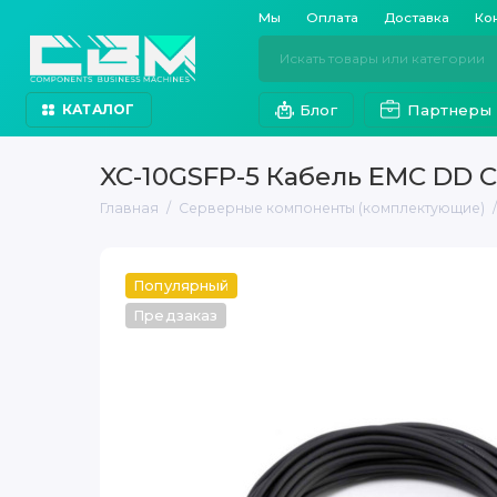
Мы
Оплата
Доставка
Ко
Блог
Партнеры
КАТАЛОГ
XC-10GSFP-5 Кабель EMC DD 
Главная
Серверные компоненты (комплектующие)
Популярный
Предзаказ