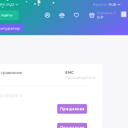
100 01 52
Валюта
RUB
Корзина
0
Найти
0 ₽
игуратор
EMC
 сравнение
Производитель
XC-10GSFP-5
Предзаказ
Предзаказ