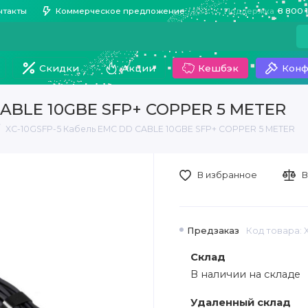
нтакты
Коммерческое предложение
Поддержка
8 800 
Скидки
Акции
Кешбэк
Конф
CABLE 10GBE SFP+ COPPER 5 METER
XC-10GSFP-5 Кабель EMC DD CABLE 10GBE SFP+ COPPER 5 METER
В избранное
В
Предзаказ
Код товара: 
Склад
В наличии на складе
Удаленный склад