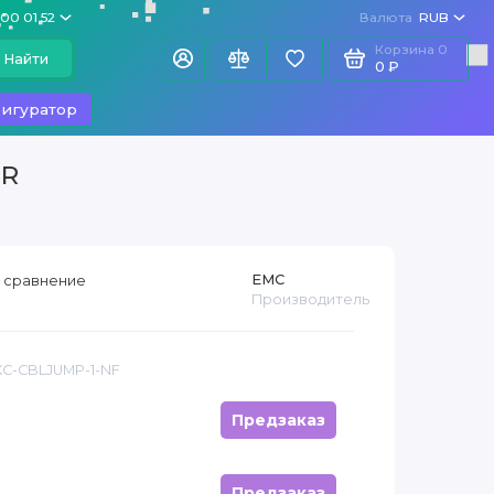
100 01 52
Валюта
RUB
Корзина
0
Найти
0 ₽
игуратор
ER
R
EMC
 сравнение
Производитель
XC-CBLJUMP-1-NF
Предзаказ
Предзаказ