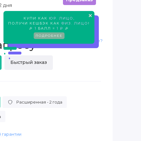
2 дня
×
КУПИ КАК
ЮР. ЛИЦО
,
Предзаказ
ПОЛУЧИ КЕШБЭК КАК
ФИЗ. ЛИЦО
!
🎉
1
БАЛЛ =
1 ₽
🎉
ПОДРОБНЕЕ
Нашли дешевле?
апросу
Быстрый заказ
Расширенная - 2 года
а
 гарантии