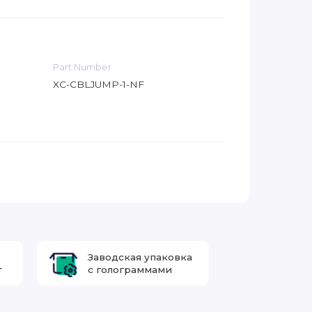
Part Number
XC-CBLJUMP-1-NF
Заводская упаковка
т
с голограммами