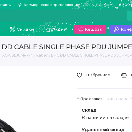
нтакты
Коммерческое предложение
Поддержка
8 800 
Скидки
Акции
Кешбэк
Конф
C DD CABLE SINGLE PHASE PDU JUMP
XC-CBLJUMP-1-NF Кабель EMC DD CABLE SINGLE PHASE PDU JUMPE
В избранное
В
Предзаказ
Код товара: 
Склад
В наличии на складе
Удаленный склад