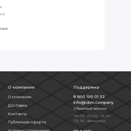
ь
ь с
тных
О компании
Поддержка
8 800 100 01 52
О компании
info@cbm.company
Доставка
Обратный звонок
Контакты
ПН-ПТ: 09:00 - 18:00
СБ, ВС: выходной
Публичная оферта
Условия соглашения
Мы в сети