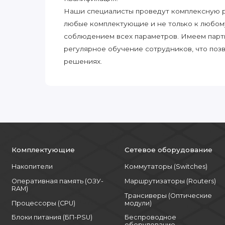
Наши специалисты проведут комплексную ра
любые комплектующие и не только к любом
соблюдением всех параметров. Имеем парт
регулярное обучение сотрудников, что поз
решениях.
Комплектующие
Сетевое оборудование
Накопители
Коммутаторы (Switches)
Оперативная память (ОЗУ-
Маршрутизаторы (Routers)
RAM)
Трансиверы (Оптические
Процессоры (CPU)
модули)
Блоки питания (БП-PSU)
Беспроводное
оборудование