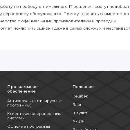
боту по подбору оптимального IT решения, смогут подобрат
у серверному оборудованию. Помогут сверить совместимост
нерство с официальными производителями и проводим
воляет исключить ошибки даже в самых сложных и нестандар
Программное
Полезное
обеспечение
Кешбэк
Антивирусы (антивирусные
Блог
программы)
IT аудит
Клиентские операционные
системы
Акции
Офисные программы
Разработка