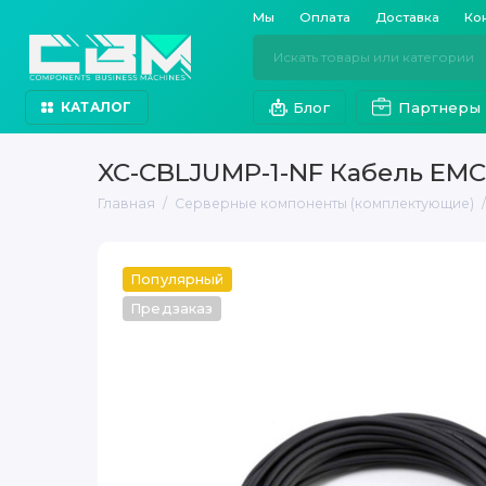
Мы
Оплата
Доставка
Ко
Блог
Партнеры
КАТАЛОГ
XC-CBLJUMP-1-NF Кабель EM
Главная
Серверные компоненты (комплектующие)
Популярный
Предзаказ