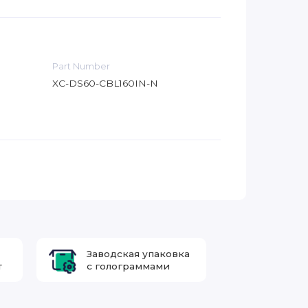
Part Number
XC-DS60-CBL160IN-N
Заводская упаковка
т
с голограммами