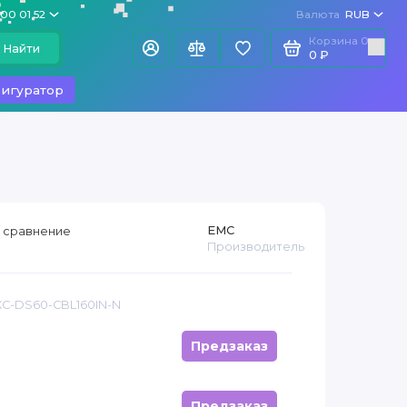
100 01 52
Валюта
RUB
Корзина
0
Найти
0 ₽
игуратор
EMC
 сравнение
Производитель
XC-DS60-CBL160IN-N
Предзаказ
Предзаказ