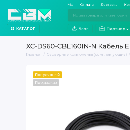
Мы
Оплата
Доставка
Ко
Блог
Партнеры
КАТАЛОГ
XC-DS60-CBL160IN-N Кабель 
Главная
Серверные компоненты (комплектующие)
Популярный
Предзаказ