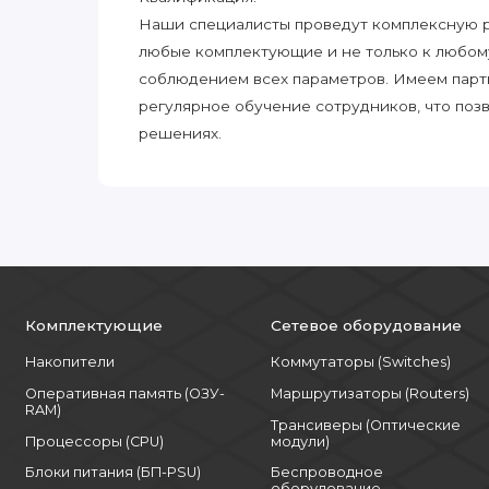
Наши специалисты проведут комплексную ра
любые комплектующие и не только к любом
соблюдением всех параметров. Имеем парт
регулярное обучение сотрудников, что поз
решениях.
Комплектующие
Сетевое оборудование
Накопители
Коммутаторы (Switches)
Оперативная память (ОЗУ-
Маршрутизаторы (Routers)
RAM)
Трансиверы (Оптические
Процессоры (CPU)
модули)
Блоки питания (БП-PSU)
Беспроводное
оборудование