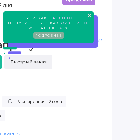
2 дня
×
КУПИ КАК
ЮР. ЛИЦО
,
Предзаказ
ПОЛУЧИ КЕШБЭК КАК
ФИЗ. ЛИЦО
!
🎉
1
БАЛЛ =
1 ₽
🎉
ПОДРОБНЕЕ
Нашли дешевле?
апросу
Быстрый заказ
Расширенная - 2 года
а
 гарантии