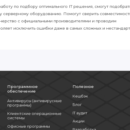
боту по подбору оптимального IT решения, смогут подобрат
у серверному оборудованию. Помогут сверить совместимост
нерство с официальными производителями и проводим
воляет исключить ошибки даже в самых сложных и нестандар
Программное
Полезное
обеспечение
Кешбэк
Антивирусы (антивирусные
Блог
программы)
IT аудит
Клиентские операционные
системы
Акции
Офисные программы
Разработка