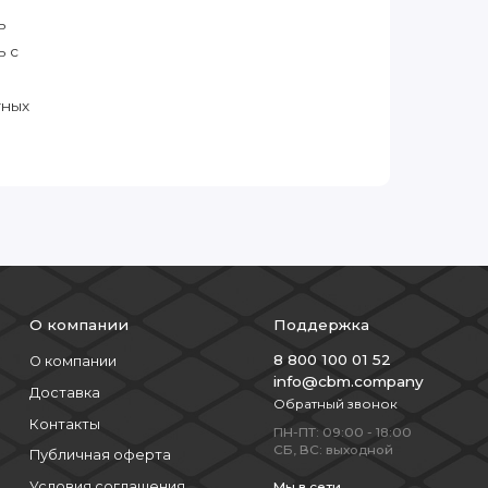
ь
ь с
тных
О компании
Поддержка
8 800 100 01 52
О компании
info@cbm.company
Доставка
Обратный звонок
Контакты
ПН-ПТ: 09:00 - 18:00
СБ, ВС: выходной
Публичная оферта
Условия соглашения
Мы в сети