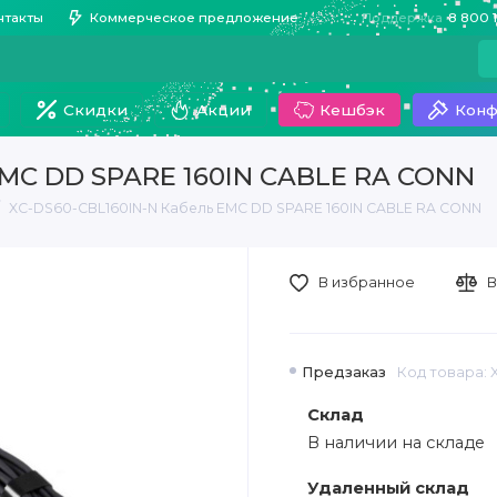
нтакты
Коммерческое предложение
Поддержка
8 800 
Скидки
Акции
Кешбэк
Конф
EMC DD SPARE 160IN CABLE RA CONN
XC-DS60-CBL160IN-N Кабель EMC DD SPARE 160IN CABLE RA CONN
В избранное
В
Предзаказ
Код товара: 
Склад
В наличии на складе
Удаленный склад