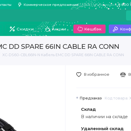
нтакты
Коммерческое предложение
Поддержка
8 800 
Скидки
Акции
Кешбэк
Конф
MC DD SPARE 66IN CABLE RA CONN
XC-DS60-CBL66IN-N Кабель EMC DD SPARE 66IN CABLE RA CONN
В избранное
В
Предзаказ
Код товара: 
Склад
В наличии на складе
Удаленный склад