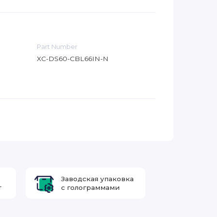
Part Number
XC-DS60-CBL66IN-N
Заводская упаковка
т
с голограммами