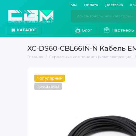
Мы
Оплата
Доставка
Ко
Блог
Партнеры
КАТАЛОГ
XC-DS60-CBL66IN-N Кабель E
Главная
Серверные компоненты (комплектующие)
Популярный
Предзаказ