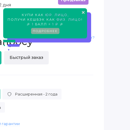
2 дня
×
КУПИ КАК
ЮР. ЛИЦО
,
ПОЛУЧИ КЕШБЭК КАК
ФИЗ. ЛИЦО
!
Предзаказ
🎉
1
БАЛЛ =
1 ₽
🎉
ПОДРОБНЕЕ
Нашли дешевле?
апросу
Быстрый заказ
Расширенная - 2 года
а
 гарантии