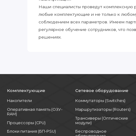
Наши специалисты проведут комплексную ра
любые комплектующие и не только к любом
соблюдением всех параметров. Имеем парт
регулярное обучение сотрудников, что поз
решениях.
Комплектующие
Сетевое оборудование
Накопители
Коммутаторы (Switches)
Оперативная память (ОЗУ-
Маршрутизаторы (Routers)
RAM)
Трансиверы (Оптические
Процессоры (CPU)
модули)
Блоки питания (БП-PSU)
Беспроводное
оборудование