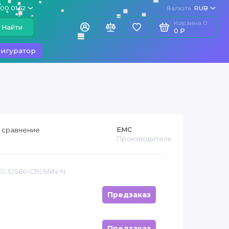
100 01 52
Валюта
RUB
Корзина
0
Найти
0 ₽
игуратор
EMC
 сравнение
Производитель
XC-DS60-CBL66IN-N
Предзаказ
Предзаказ