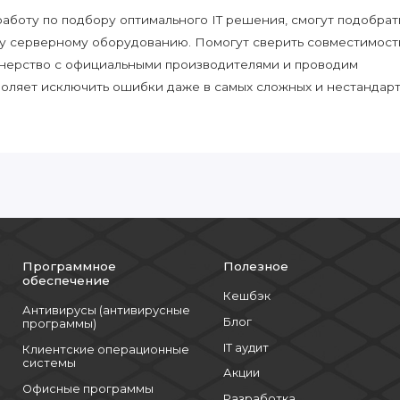
боту по подбору оптимального IT решения, смогут подобрат
у серверному оборудованию. Помогут сверить совместимост
нерство с официальными производителями и проводим
воляет исключить ошибки даже в самых сложных и нестандар
Программное
Полезное
обеспечение
Кешбэк
Антивирусы (антивирусные
Блог
программы)
IT аудит
Клиентские операционные
системы
Акции
Офисные программы
Разработка