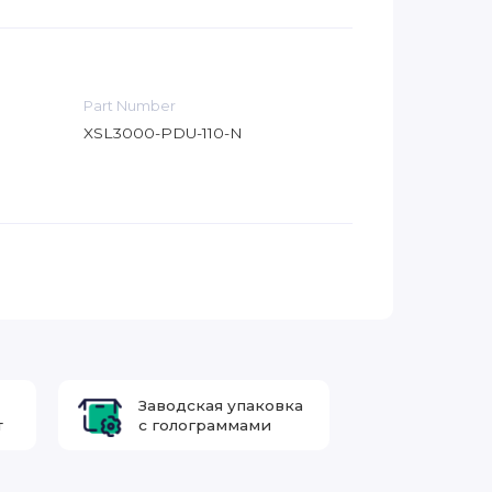
Part Number
XSL3000-PDU-110-N
Заводская упаковка
т
с голограммами