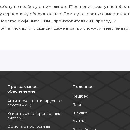
боту по подбору оптимального IT решения, смогут подобрат
у серверному оборудованию. Помогут сверить совместимост
нерство с официальными производителями и проводим
воляет исключить ошибки даже в самых сложных и нестандар
Программное
Полезное
обеспечение
Кешбэк
Антивирусы (антивирусные
Блог
программы)
IT аудит
Клиентские операционные
системы
Акции
Офисные программы
Разработка