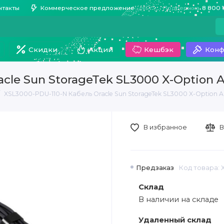
нтакты
Коммерческое предложение
Поддержка
8 800 
Скидки
Акции
Кешбэк
Конф
cle Sun StorageTek SL3000 X-Option A
XSL3000-PDU-110-N Кабель Oracle Sun StorageTek SL3000 X-Option AC
В избранное
В
Предзаказ
Код товара: 
Склад
В наличии на складе
Удаленный склад