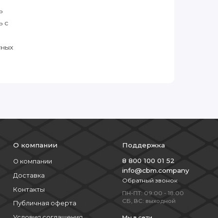
ь
ь с
тных
О компании
Поддержка
8 800 100 01 52
О компании
info@cbm.company
Доставка
Обратный звонок
Контакты
ПН-ПТ: 09:00 - 18:00
СБ, ВС: выходной
Публичная оферта
Условия соглашения
Мы в сети