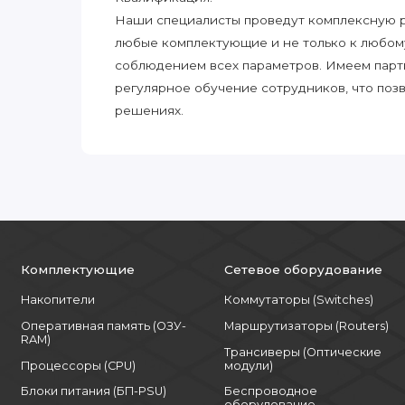
Наши специалисты проведут комплексную ра
любые комплектующие и не только к любом
соблюдением всех параметров. Имеем парт
регулярное обучение сотрудников, что поз
решениях.
Комплектующие
Сетевое оборудование
Накопители
Коммутаторы (Switches)
Оперативная память (ОЗУ-
Маршрутизаторы (Routers)
RAM)
Трансиверы (Оптические
Процессоры (CPU)
модули)
Блоки питания (БП-PSU)
Беспроводное
оборудование