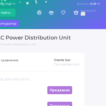
100 01 52
Валюта
RUB
Корзина
0
Найти
0 ₽
игуратор
C Power Distribution Unit
 Power Distribution Unit
Oracle Sun
 сравнение
Производитель
XSL3000-PDU-110-N
Предзаказ
Предзаказ