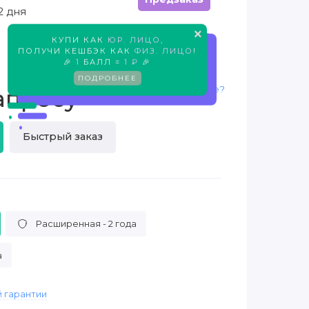
2 дня
×
КУПИ КАК
ЮР. ЛИЦО
,
Предзаказ
ПОЛУЧИ КЕШБЭК КАК
ФИЗ. ЛИЦО
!
🎉
1
БАЛЛ =
1 ₽
🎉
ПОДРОБНЕЕ
Нашли дешевле?
апросу
Быстрый заказ
Расширенная - 2 года
а
 гарантии