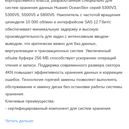
корпоративного класса, разработанный специально для
систем хранения данных Huawei OceanStor серий 5300V3,
5300V5, 5500V5 и 5800V5. Накопитель с частотой вращения
шпинделя 10 000 об/мин и интерфейсом SAS 12 Гбит/с
обеспечивает минимальную задержку и высокую
производительность для задач с интенсивным вводом-
выводом, что критически важно для баз данных,
виртуализации и транзакционных систем. Увеличенный
объём буфера 256 МБ способствует ускорению операций
чтения и записи. Поддержка современного размера сектора
4KN повышает эффективность хранения данных и коррекции
ошибок. Технология горячей замены позволяет выполнять
обслуживание и замену диска без остановки работы системы
хранения.
Ключевые преимущества:
- сертифицированный компонент для систем хранения
OceanStor 5300V3, 5300V5, 5500V5 и 5800V5,
Читать дальше
гарантирующий стабильную работу;