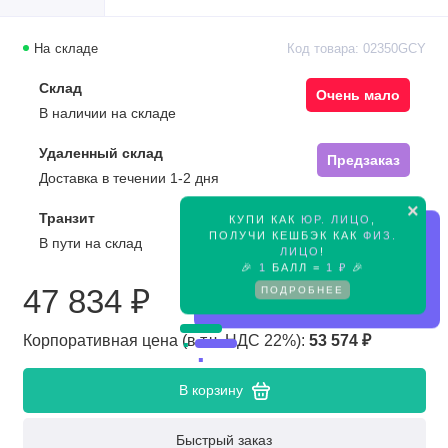
На складе
Код товара: 02350GCY
Склад
Очень мало
В наличии на складе
Удаленный склад
Предзаказ
Доставка в течении 1-2 дня
×
Транзит
КУПИ КАК
ЮР. ЛИЦО
,
Предзаказ
ПОЛУЧИ КЕШБЭК КАК
ФИЗ.
В пути на склад
ЛИЦО
!
🎉
1
БАЛЛ =
1 ₽
🎉
ПОДРОБНЕЕ
47 834 ₽
Корпоративная цена (в т.ч. НДС 22%):
53 574 ₽
В корзину
Быстрый заказ