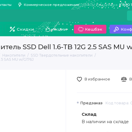
нтакты
Коммерческое предложение
Поддержка
8 800 
Скидки
Акции
Кешбэк
Конф
ель SSD Dell 1.6-TB 12G 2.5 SAS MU w
Накопители
SSD Твердотельные накопители
.5 SAS MU w/G176J
В избранное
В
Предзаказ
Код товара: 
Склад
В наличии на складе