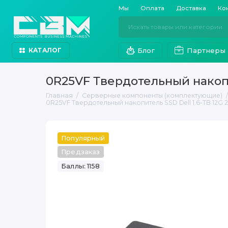
Мы
Оплата
Доставка
Ко
Блог
Партнеры
КАТАЛОГ
0R25VF Твердотельный накопит
Главная
Серверные компоненты (комплектующие)
0R25VF Твердотельный накопитель SSD Dell 1.6-TB 12G 2
Популярный
Предзаказ
Баллы: 1158