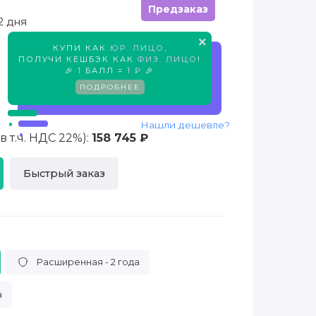
Предзаказ
2 дня
×
КУПИ КАК
ЮР. ЛИЦО
,
ПОЛУЧИ КЕШБЭК КАК
ФИЗ. ЛИЦО
!
Предзаказ
🎉
1
БАЛЛ =
1 ₽
🎉
ПОДРОБНЕЕ
Нашли дешевле?
 т.ч. НДС 22%):
158 745 ₽
Быстрый заказ
Расширенная - 2 года
а