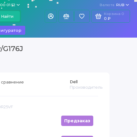
100 01 52
Валюта
RUB
Корзина
0
Найти
0 ₽
игуратор
/G176J
Dell
 сравнение
Производитель
0R25VF
Предзаказ