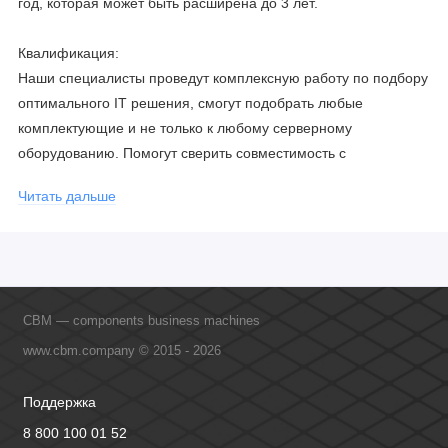
год, которая может быть расширена до 3 лет.
Квалификация:
Наши специалисты проведут комплексную работу по подбору
оптимального IT решения, смогут подобрать любые
комплектующие и не только к любому серверному
оборудованию. Помогут сверить совместимость с
соблюдением всех параметров. Имеем партнерство с
Читать дальше
официальными производителями и проводим регулярное
обучение сотрудников, что позволяет исключить ошибки даже
в самых сложных и не стандартных решениях.
CBM — components business machines
www.cbm.company © 2015 - 2026
Поддержка
8 800 100 01 52