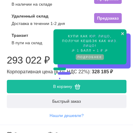
В наличии на складе
Удаленный склад
Предзаказ
Доставка в течении 1-2 дня
×
Транзит
КУПИ КАК
ЮР. ЛИЦО
,
Предзаказ
ПОЛУЧИ КЕШБЭК КАК
ФИЗ.
В пути на склад
ЛИЦО
!
🎉
1
БАЛЛ =
1 ₽
🎉
293 022 ₽
ПОДРОБНЕЕ
Корпоративная цена (в т.ч. НДС 22%):
328 185 ₽
В корзину
Быстрый заказ
Нашли дешевле?