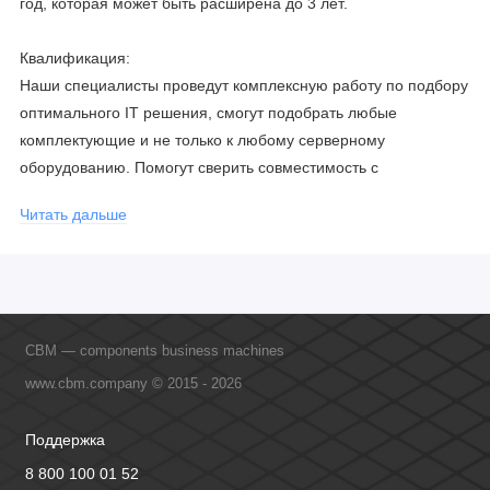
год, которая может быть расширена до 3 лет.
Квалификация:
Наши специалисты проведут комплексную работу по подбору
оптимального IT решения, смогут подобрать любые
комплектующие и не только к любому серверному
оборудованию. Помогут сверить совместимость с
соблюдением всех параметров. Имеем партнерство с
Читать дальше
официальными производителями и проводим регулярное
обучение сотрудников, что позволяет исключить ошибки даже
в самых сложных и не стандартных решениях.
CBM — components business machines
www.cbm.company © 2015 - 2026
Поддержка
8 800 100 01 52