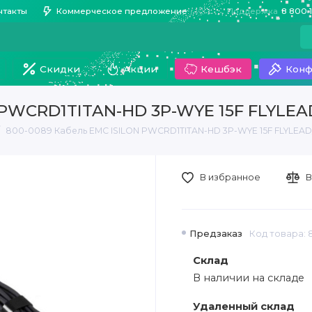
нтакты
Коммерческое предложение
Поддержка
8 800 
Скидки
Акции
Кешбэк
Конф
 PWCRD1TITAN-HD 3P-WYE 15F FLYLEA
800-0089 Кабель EMC ISILON PWCRD1TITAN-HD 3P-WYE 15F FLYLEAD
В избранное
В
Предзаказ
Код товара:
Склад
В наличии на складе
Удаленный склад