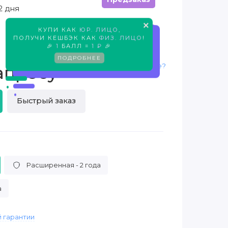
2 дня
×
КУПИ КАК
ЮР. ЛИЦО
,
Предзаказ
ПОЛУЧИ КЕШБЭК КАК
ФИЗ. ЛИЦО
!
🎉
1
БАЛЛ =
1 ₽
🎉
ПОДРОБНЕЕ
Нашли дешевле?
апросу
Быстрый заказ
Расширенная - 2 года
а
 гарантии