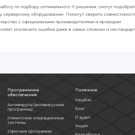
боту по подбору оптимального IT решения, смогут подобрат
у серверному оборудованию. Помогут сверить совместимост
нерство с официальными производителями и проводим
воляет исключить ошибки даже в самых сложных и нестандар
Программное
Полезное
обеспечение
Кешбэк
Антивирусы (антивирусные
Блог
программы)
IT аудит
Клиентские операционные
системы
Акции
Офисные программы
Разработка