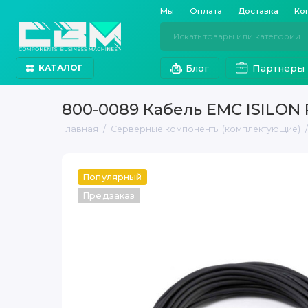
Мы
Оплата
Доставка
Ко
Блог
Партнеры
КАТАЛОГ
800-0089 Кабель EMC ISILON
Главная
Серверные компоненты (комплектующие)
Популярный
Предзаказ