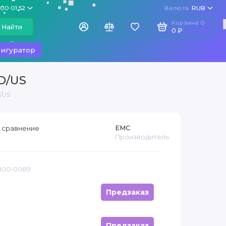
100 01 52
Валюта
RUB
Корзина
0
Найти
0 ₽
игуратор
D/US
/US
EMC
 сравнение
Производитель
 800-0089
Предзаказ
Предзаказ