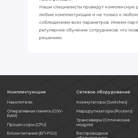
Наши специалисты проведут комплексную ра
любые комплектующие и не только к любом
соблюдением всех параметров. Имеем парт
регулярное обучение сотрудников, что поз
решениях.
Комплектующие
Сетевое оборудование
Накопители
Коммутаторы (Switches)
Оперативная память (ОЗУ-
Маршрутизаторы (Routers)
RAM)
Трансиверы (Оптические
Процессоры (CPU)
модули)
Блоки питания (БП-PSU)
Беспроводное
оборудование