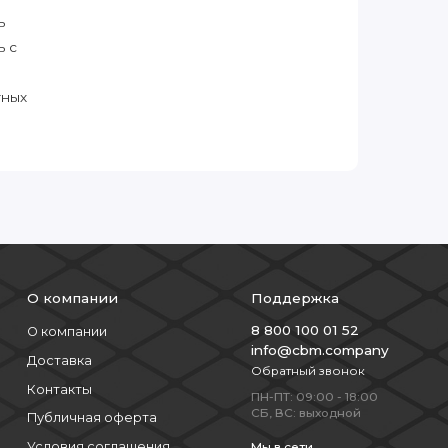
ь
ь с
тных
О компании
Поддержка
8 800 100 01 52
О компании
info@cbm.company
Доставка
Обратный звонок
Контакты
ПН-ПТ: 09:00 - 18:00
СБ, ВС: выходной
Публичная оферта
Условия соглашения
Мы в сети