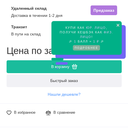
Удаленный склад
Предзаказ
Доставка в течении 1-2 дня
×
Транзит
КУПИ КАК
ЮР. ЛИЦО
,
Предзаказ
ПОЛУЧИ КЕШБЭК КАК
ФИЗ.
В пути на склад
ЛИЦО
!
🎉
1
БАЛЛ =
1 ₽
🎉
Цена по запросу
ПОДРОБНЕЕ
В корзину
Быстрый заказ
Нашли дешевле?
В избранное
В сравнение