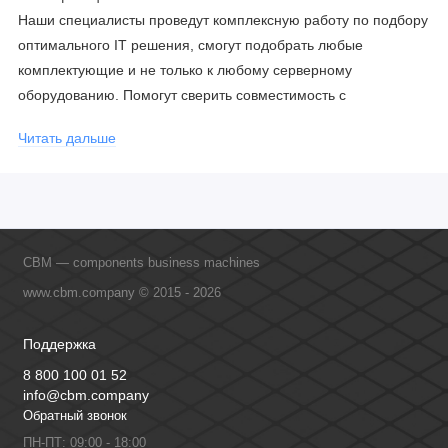
Наши специалисты проведут комплексную работу по подбору
оптимального IT решения, смогут подобрать любые
комплектующие и не только к любому серверному
оборудованию. Помогут сверить совместимость с
соблюдением всех параметров. Имеем партнерство с
Читать дальше
официальными производителями и проводим регулярное
обучение сотрудников, что позволяет исключить ошибки даже
в самых сложных и нестандартных решениях.
CBM — components business machines
www.cbm.company © 2015 - 2026
Поддержка
8 800 100 01 52
info@cbm.company
Обратный звонок
ПН-ПТ: 09:00 - 18:00