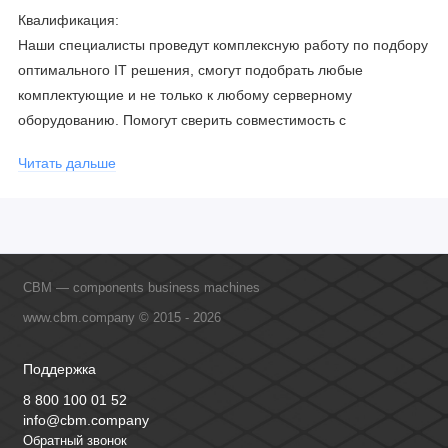
Квалификация:
Наши специалисты проведут комплексную работу по подбору
оптимального IT решения, смогут подобрать любые
комплектующие и не только к любому серверному
оборудованию. Помогут сверить совместимость с
соблюдением всех параметров. Имеем партнерство с
Читать дальше
официальными производителями и проводим регулярное
обучение сотрудников, что позволяет исключить ошибки даже
в самых сложных и нестандартных решениях.
CBM — components business machines
www.cbm.company © 2015 - 2026
Поддержка
8 800 100 01 52
info@cbm.company
Обратный звонок