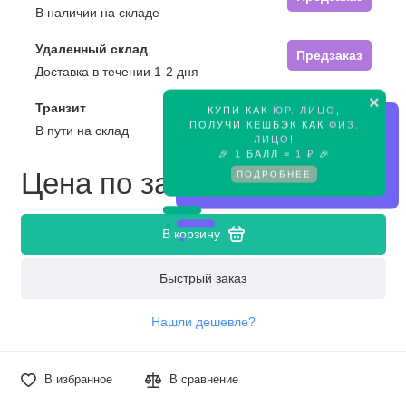
В наличии на складе
Удаленный склад
Предзаказ
Доставка в течении 1-2 дня
×
Транзит
КУПИ КАК
ЮР. ЛИЦО
,
Предзаказ
ПОЛУЧИ КЕШБЭК КАК
ФИЗ.
В пути на склад
ЛИЦО
!
🎉
1
БАЛЛ =
1 ₽
🎉
Цена по запросу
ПОДРОБНЕЕ
В корзину
Быстрый заказ
Нашли дешевле?
В избранное
В сравнение