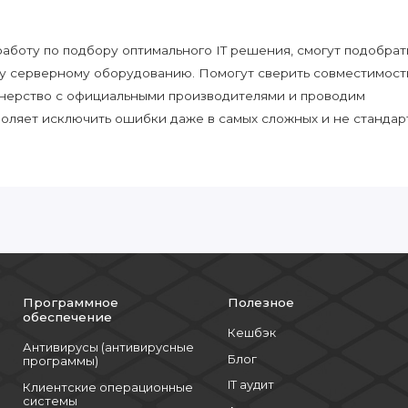
боту по подбору оптимального IT решения, смогут подобрат
у серверному оборудованию. Помогут сверить совместимост
нерство с официальными производителями и проводим
воляет исключить ошибки даже в самых сложных и не стандар
Программное
Полезное
обеспечение
Кешбэк
Антивирусы (антивирусные
Блог
программы)
IT аудит
Клиентские операционные
системы