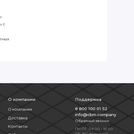
ь
ь с
тных
О компании
Поддержка
8 800 100 01 52
О компании
info@cbm.company
Доставка
Обратный звонок
Контакты
ПН-ПТ: 09:00 - 18:00
СБ, ВС: выходной