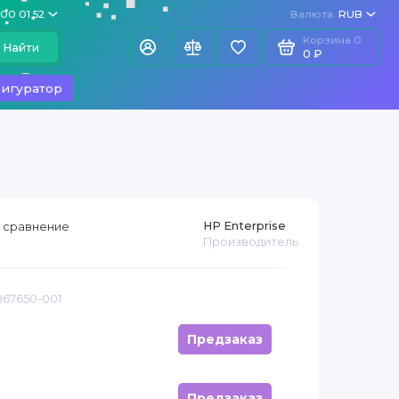
100 01 52
Валюта
RUB
Корзина
0
Найти
0 ₽
игуратор
HP Enterprise
 сравнение
Производитель
867650-001
Предзаказ
Предзаказ