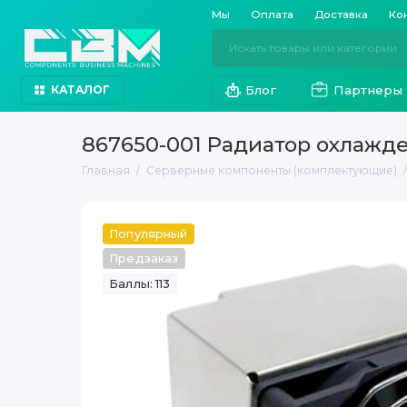
Мы
Оплата
Доставка
Ко
Блог
Партнеры
КАТАЛОГ
867650-001 Радиатор охлажде
Главная
Серверные компоненты (комплектующие)
Популярный
Предзаказ
Баллы: 113