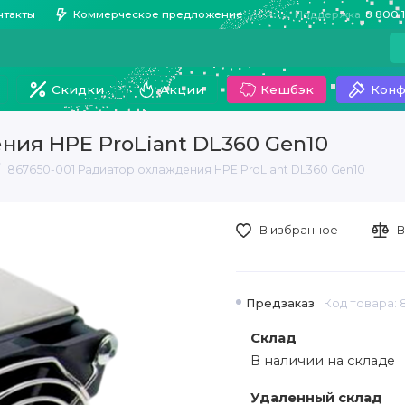
нтакты
Коммерческое предложение
Поддержка
8 800 
Скидки
Акции
Кешбэк
Конф
ния HPE ProLiant DL360 Gen10
867650-001 Радиатор охлаждения HPE ProLiant DL360 Gen10
В избранное
В
Предзаказ
Код товара: 
Склад
В наличии на складе
Удаленный склад