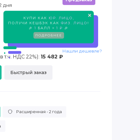
2 дня
×
КУПИ КАК
ЮР. ЛИЦО
,
Предзаказ
ПОЛУЧИ КЕШБЭК КАК
ФИЗ. ЛИЦО
!
🎉
1
БАЛЛ =
1 ₽
🎉
ПОДРОБНЕЕ
Нашли дешевле?
 т.ч. НДС 22%):
15 482 ₽
Быстрый заказ
Расширенная - 2 года
а