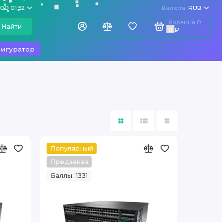
100 01 52
Валюта
RUB
Корзина
0
Найти
0 ₽
игуратор
Популярный
Предзаказ
Баллы: 1331