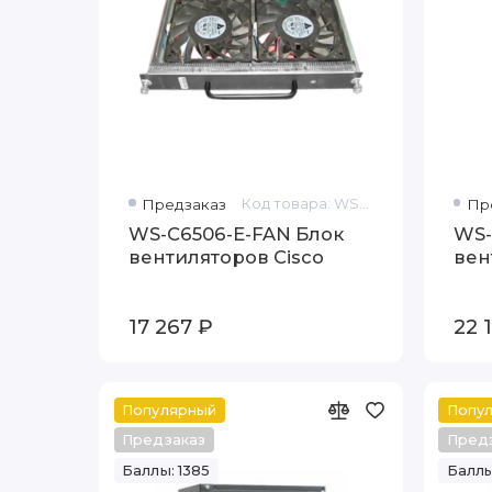
Предзаказ
Код товара: WS-C6506-E-FAN
Пр
WS-C6506-E-FAN Блок
WS-
вентиляторов Cisco
вен
17 267 ₽
22 
Популярный
Попу
Предзаказ
Пред
Баллы: 1385
Баллы