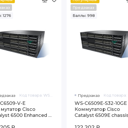
заказ
Предзаказ
: 1276
Баллы: 998
едзаказ
Код товара: WS-C6509-V-E
Предзаказ
C6509-V-E
WS-C6509E-S32-10GE
мутатор Cisco
Коммутатор Cisco
alyst 6500 Enhanced 9-
Catalyst 6509E chassis
 Chassis (Vertical), No
WS-SUP32-10GE-3B, F
 205 ₽
122 202 ₽
Fan
Tray (req.P/S)