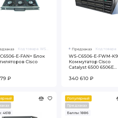
едзаказ
Код товара: WS-C6506-E-FAN=
Предзаказ
C6506-E-FAN= Блок
WS-C6506-E-FWM-K9
тиляторов Cisco
Коммутатор Cisco
Catalyst 6500 6506E
Firewall Security Syst
179 ₽
340 610 ₽
лярный
Популярный
заказ
Предзаказ
: 4618
Баллы: 1886