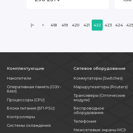
|<
<
418
419
420
421
422
423
424
42
Комплектующие
Сетевое оборудование
Накопители
Коммутаторы (Switches)
Оперативная память (ОЗУ-
Маршрутизаторы (Routers)
RAM)
Трансиверы (Оптические
Процессоры (CPU)
модули)
Блоки питания (БП-PSU)
Беспроводное
оборудование
Контроллеры
Телефония
Системы охлаждения
Межсетевые экраны МСЭ