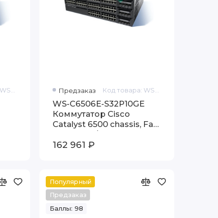
Код товара: WS-C6506-E-FWM-K9
Предзаказ
Код товара: WS-C6506E-S32P10GE
WS-C6506E-S32P10GE
Коммутатор Cisco
Catalyst 6500 chassis, Fan
em
Tray (req.P/S)
162 961 ₽
Популярный
Предзаказ
Баллы: 98