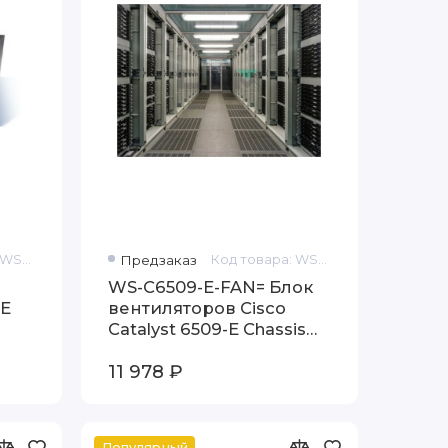
Код товара: WS-C6509-E-ACE-K9
Предзаказ
Код товара: WS-C6509-E-FAN=
WS-C6509-E-FAN= Блок
CE
вентиляторов Cisco
Catalyst 6509-E Chassis
Fan Tray
11 978 ₽
Популярный