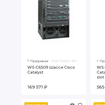
Предзаказ
Код товара: WS-C6509
Пр
WS-C6509 Шасси Cisco
WS-
Catalyst
Cat
slot
Fan
169 571 ₽
565
Популярный
Попу