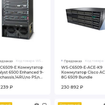
едзаказ
Код товара: WS-C6509-E
Предзаказ
C6509-E Коммутатор
WS-C6509-E-ACE-K9
alyst 6500 Enhanced 9-
Коммутатор Cisco A
 chassis,14RU,no PS,no
8G 6509 Bundle
 Tray
 239 ₽
230 892 ₽
лярный
Популярный