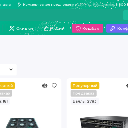
нтакты
Коммерческое предложение
Поддержка
8 800 
Скидки
Акции
Кешбэк
Конф
лярный
Популярный
заказ
Предзаказ
 181
Баллы: 2783