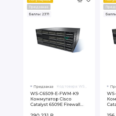
Предзаказ
Пред
Баллы: 2371
Баллы
Предзаказ
Код товара: WS-C6509-E-FWM-K9
Пр
WS-C6509-E-FWM-K9
WS-
Коммутатор Cisco
Ком
Catalyst 6509E Firewall
Cat
Security System
slot
290 231 ₽
156
PS, 