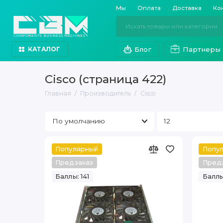
Мы
Оплата
Доставка
Ко
Блог
Партнеры
КАТАЛОГ
Cisco (страница 422)
Главная
Производитель
Cisco
Популярный
Попу
Предзаказ
Пред
Баллы: 141
Баллы: