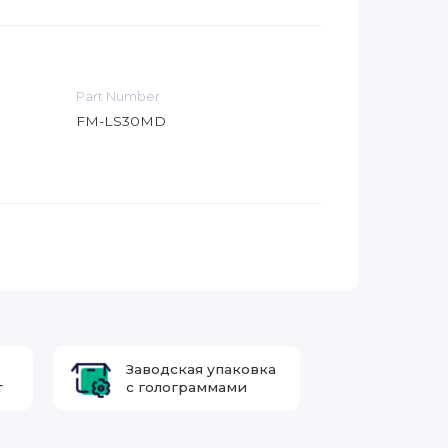
Part Number
FM-LS30MD
Заводская упаковка
т
с голограммами