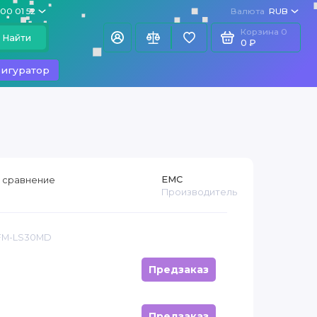
100 01 52
Валюта
RUB
Корзина
0
Найти
0 ₽
игуратор
EMC
 сравнение
Производитель
 FM-LS30MD
Предзаказ
Предзаказ