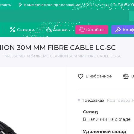
нтакты
Коммерческое предложение
Поддержка
8 800 
Скидки
Акции
Кешбэк
Конф
IION 30M MM FIBRE CABLE LC-SC
FM-LS30MD Кабель EMC CLARIION 30M MM FIBRE CABLE LC-SC
В избранное
В
Предзаказ
Код товара:
Склад
В наличии на складе
Удаленный склад