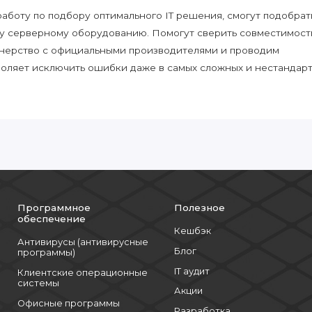
боту по подбору оптимального IT решения, смогут подобрат
у серверному оборудованию. Помогут сверить совместимост
нерство с официальными производителями и проводим
воляет исключить ошибки даже в самых сложных и нестандар
Программное
Полезное
обеспечение
Кешбэк
Антивирусы (антивирусные
Блог
программы)
IT аудит
Клиентские операционные
системы
Акции
Офисные программы
Разработка