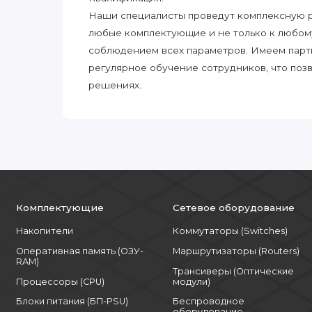
Наши специалисты проведут комплексную ра
любые комплектующие и не только к любом
соблюдением всех параметров. Имеем парт
регулярное обучение сотрудников, что поз
решениях.
Комплектующие
Сетевое оборудование
Накопители
Коммутаторы (Switches)
Оперативная память (ОЗУ-
Маршрутизаторы (Routers)
RAM)
Трансиверы (Оптические
Процессоры (CPU)
модули)
Блоки питания (БП-PSU)
Беспроводное
оборудование