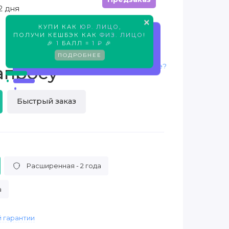
2 дня
×
КУПИ КАК
ЮР. ЛИЦО
,
ПОЛУЧИ КЕШБЭК КАК
ФИЗ. ЛИЦО
!
Предзаказ
🎉
1
БАЛЛ =
1 ₽
🎉
ПОДРОБНЕЕ
Нашли дешевле?
апросу
Быстрый заказ
Расширенная - 2 года
а
 гарантии