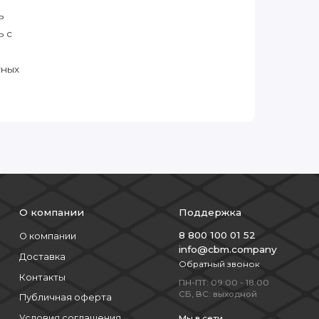
ь
ь с
тных
О компании
Поддержка
8 800 100 01 52
О компании
info@cbm.company
Доставка
Обратный звонок
Контакты
ПН-ПТ: 09:00 - 18:00
СБ, ВС: выходной
Публичная оферта
Условия соглашения
Мы в сети