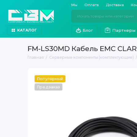
Мы
Оплата
Доставка
Ко
Блог
Партнеры
КАТАЛОГ
FM-LS30MD Кабель EMC CLAR
Главная
Серверные компоненты (комплектующие)
Популярный
Предзаказ