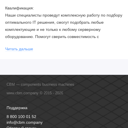
Квалификация:
Наши специалисты проведут комплексную работу по подбору
оптимального IT решения, смогут подобрать любые
комплектующие и не только к любому серверному
оборудованию. Помогут сверить совместимость с
соблюдением всех параметров. Имеем партнерство с
Читать дальше
официальными производителями и проводим регулярное
обучение сотрудников, что позволяет исключить ошибки даже
в самых сложных и не стандартных решениях.
CBM — components business machines
www.cbm.company © 2015 - 2026
Поддержка
8 800 100 01 52
info@cbm.company