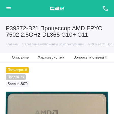
P39372-B21 Процессор AMD EPYC
7502 2.5GHz DL365 G10+ G11
Главная
Серверные компоненты (комплектующие)
P39372-B21 Проц
Описание
Характеристики
Вопросы и ответы
0
Популярный
Предзаказ
Баллы: 3870