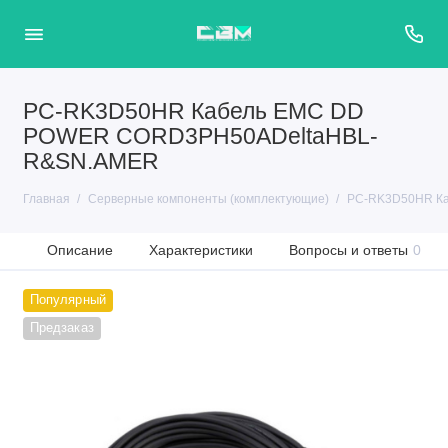
PC-RK3D50HR Кабель EMC DD
POWER CORD3PH50ADeltaHBL-
R&SN.AMER
Главная
Серверные компоненты (комплектующие)
PC-RK3D50HR К
Описание
Характеристики
Вопросы и ответы
0
Популярный
Предзаказ