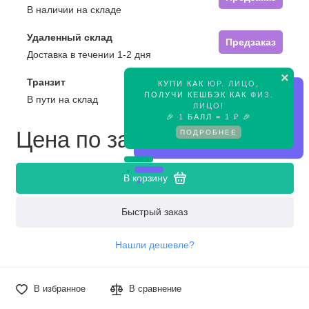
В наличии на складе
Удаленный склад
Предзаказ
Доставка в течении 1-2 дня
×
Транзит
КУПИ КАК
ЮР. ЛИЦО
,
Предзаказ
ПОЛУЧИ КЕШБЭК КАК
ФИЗ.
В пути на склад
ЛИЦО
!
🎉
1
БАЛЛ =
1 ₽
🎉
Цена по запросу
ПОДРОБНЕЕ
В корзину
Быстрый заказ
Нашли дешевле?
В избранное
В сравнение