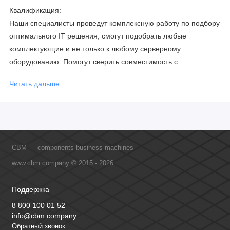
Квалификация:
Наши специалисты проведут комплексную работу по подбору
оптимального IT решения, смогут подобрать любые
комплектующие и не только к любому серверному
оборудованию. Помогут сверить совместимость с
соблюдением всех параметров. Имеем партнерство с
Читать дальше
официальными производителями и проводим регулярное
обучение сотрудников, что позволяет исключить ошибки даже
в самых сложных и нестандартных решениях.
CBM — components business machines
www.cbm.company © 2015 - 2026
Поддержка
8 800 100 01 52
info@cbm.company
Обратный звонок