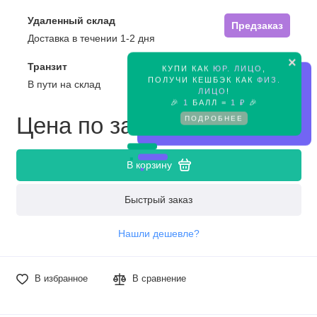
Удаленный склад
Предзаказ
Доставка в течении 1-2 дня
×
Транзит
КУПИ КАК
ЮР. ЛИЦО
,
Предзаказ
ПОЛУЧИ КЕШБЭК КАК
ФИЗ.
В пути на склад
ЛИЦО
!
🎉
1
БАЛЛ =
1 ₽
🎉
Цена по запросу
ПОДРОБНЕЕ
В корзину
Быстрый заказ
Нашли дешевле?
В избранное
В сравнение