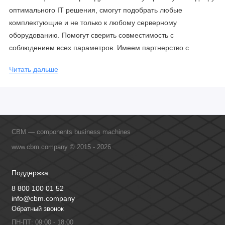
оптимального IT решения, смогут подобрать любые
комплектующие и не только к любому серверному
оборудованию. Помогут сверить совместимость с
соблюдением всех параметров. Имеем партнерство с
официальными производителями и проводим регулярное
Читать дальше
обучение сотрудников, что позволяет исключить ошибки даже
в самых сложных и нестандартных решениях.
CBM — components business machines
www.cbm.company © 2015 - 2026
Поддержка
8 800 100 01 52
info@cbm.company
Обратный звонок
ПН-ПТ: 09:00 - 18:00