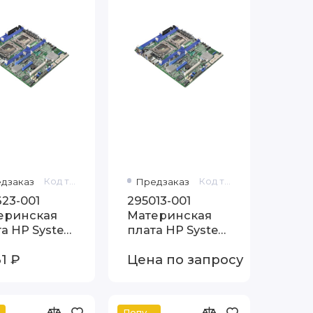
дзаказ
Код товара: 378623-001
Предзаказ
Код товара: 295013-001
23-001
295013-001
еринская
Материнская
а HP System
плата HP System
board
board
1 ₽
Цена по запросу
Популярный