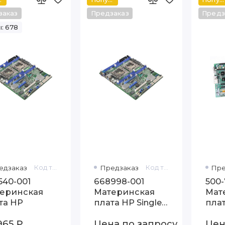
заказ
Предзаказ
Предз
: 678
едзаказ
Код товара: 230540-001
Предзаказ
Код товара: 668998-001
Пре
540-001
668998-001
500-
еринская
Материнская
Мат
та HP
плата HP Single-
пла
Ended (SE)
8Du
965 ₽
Цена по запросу
Цен
SAS 