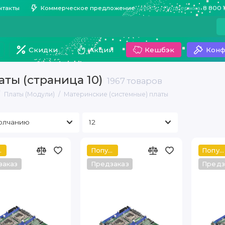
нтакты
Коммерческое предложение
Поддержка
8 800 
Скидки
Акции
Кешбэк
Конф
ты (страница 10)
1967 товаров
Платы (Модули)
Материнские (системные) платы
ный
Популярный
Популярный
заказ
Предзаказ
Предз