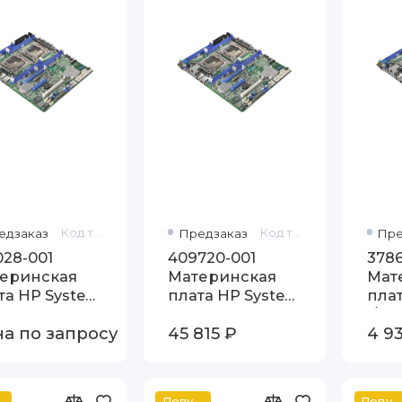
едзаказ
Код товара: 419028-001
Предзаказ
Код товара: 409720-001
Пре
028-001
409720-001
3786
еринская
Материнская
Мат
та HP System
плата HP System
плат
rd для ML110
board
I/O 
а по запросу
45 815 ₽
4 93
ный
Популярный
Популярный