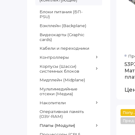
(комплектующие)
Блоки питания (БП-
PSU)
Бэкплейн (Backplane)
Видеокарты (Graphic
cards)
Кабели и переходники
Пр
Контроллеры
53P
Корпусы (Шасси)
Мат
системных блоков
пла
Мидплейн (Midplane)
D20
Цен
Мультимедийные
отсеки (Медиа)
Накопители
Оперативная память
Популяр
(ОЗУ-RAM)
Пред
Платы (Модули)
Процессоры (CPU)