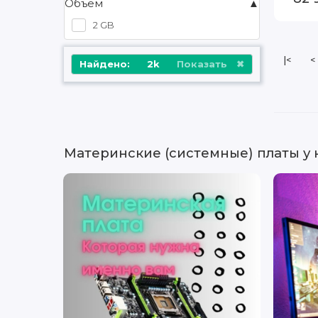
Объем
Gigabyte Technology
6
2 GB
HP Enterprise
594
Huawei
2
|<
<
Найдено:
2k
Показать
IBM
92
IBM (Lenovo)
26
Intel
26
Lenovo
25
NetApp
9
Материнские (системные) платы у 
Oracle Sun
48
Sun Microsystems
83
SuperMicro
852
Другое
33