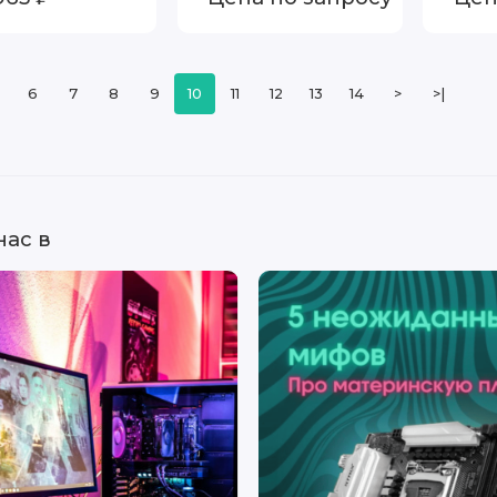
U10
6
7
8
9
10
11
12
13
14
>
>|
нас в