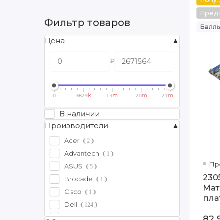
Пред
Фильтр товаров
Баллы
Цена
₽
k
m
m
m
0
667.9
1.3
2.0
2.7
В наличии
Производители
Acer
2
Advantech
1
Пр
ASUS
5
230
Brocade
1
Мат
Cisco
1
пла
Dell
124
Fujitsu
82 
4