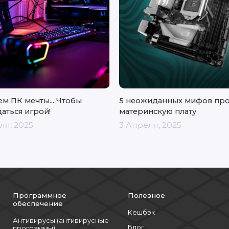
м ПК мечты... Чтобы
5 неожиданных мифов пр
аться игрой!
материнскую плату
ля, 2025
3 Апреля, 2025
Программное
Полезное
обеспечение
Кешбэк
Антивирусы (антивирусные
Блог
программы)