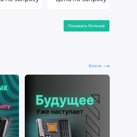
0
Показать больше
блоге