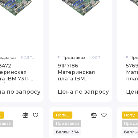
едзаказ
Код товара: 53P3472
Предзаказ
Код товара: 91P7186
Пре
3472
91P7186
5769
еринская
Материнская
Мат
та IBM 7311-
плата IBM
плат
 I/O board
Thinkpad T40
boar
а по запросу
Цена по запросу
Цен
Mainboard
G6
ный
Популярный
Популярный
заказ
Предзаказ
Предз
Баллы: 374
Баллы