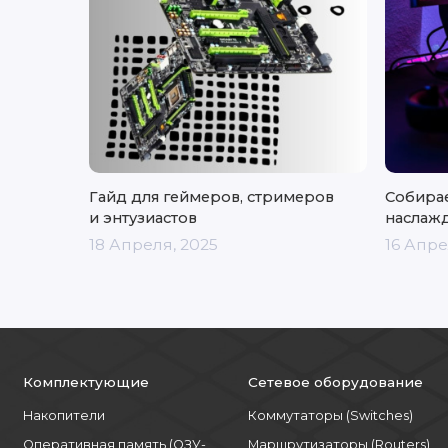
Гайд для геймеров, стримеров
Собирае
и энтузиастов
наслажд
18 Апреля, 2025
16 Апре
Комплектующие
Сетевое оборудование
Накопители
Коммутаторы (Switches)
Оперативная память (ОЗУ-
Маршрутизаторы (Routers)