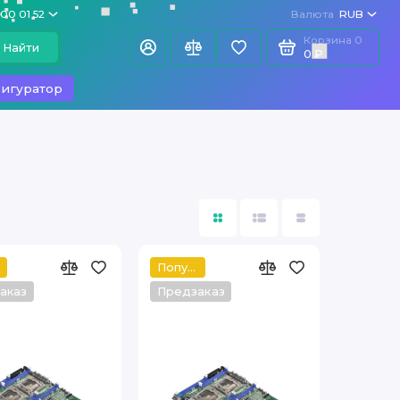
100 01 52
Валюта
RUB
Корзина
0
Найти
0 ₽
игуратор
Популярный
аказ
Предзаказ