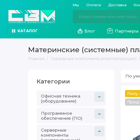
Мы
Оплата
Доставка
Ко
Блог
Партнеры
КАТАЛОГ
Материнские (системные) пла
Главная
Серверные компоненты (комплектующие)
Категории
Популяр
Офисная техника
(оборудование)
Пред
Программное
обеспечение (ПО)
Серверные
компоненты