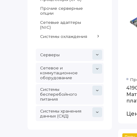
Прочие серверные
опции
Сетевые адаптеры
(NIC)
Системы охлаждения
Серверы
Сетевое и
коммутационное
оборудование
Пр
419
Системы
Мат
бесперебойного
питания
пла
boa
Системы хранения
Цен
G4
данных (СХД)
Популяр