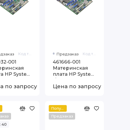
дзаказ
Код товара: 576932-001
Предзаказ
Код товара: 461666-001
32-001
461666-001
еринская
Материнская
а HP System
плата HP System
d для DL120
I/O board A server
а по запросу
Цена по запросу
Популярный
аказ
Предзаказ
: 40