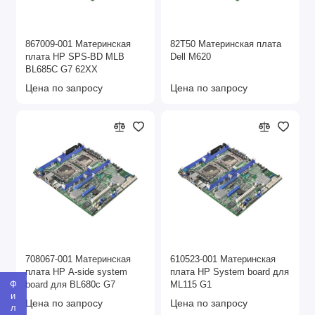
867009-001 Материнская
82T50 Материнская плата
плата HP SPS-BD MLB
Dell M620
BL685C G7 62XX
Цена по запросу
Цена по запросу
708067-001 Материнская
610523-001 Материнская
плата HP A-side system
плата HP System board для
Фильтр
board для BL680c G7
ML115 G1
Цена по запросу
Цена по запросу