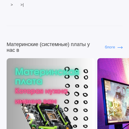
>
>|
Материнские (системные) платы у
блоге
нас в