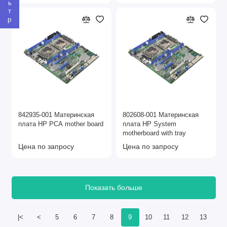
842935-001 Материнская
802608-001 Материнская
плата HP PCA mother board
плата HP System
motherboard with tray
Цена по запросу
Цена по запросу
Показать больше
|<
<
5
6
7
8
9
10
11
12
13