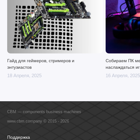
Гайд для геймеров, стримеров и
Собираем ПК ме
энтузиастов
наслаждаться иг
18 Апреля, 2025
16 Апреля, 2025
CBM — components business machines
www.cbm.company © 2015 - 2026
Поддержка