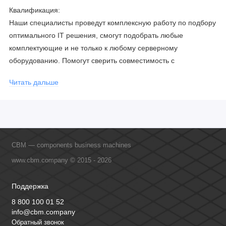
Квалификация:
Наши специалисты проведут комплексную работу по подбору
оптимального IT решения, смогут подобрать любые
комплектующие и не только к любому серверному
оборудованию. Помогут сверить совместимость с
соблюдением всех параметров. Имеем партнерство с
Читать дальше
официальными производителями и проводим регулярное
обучение сотрудников, что позволяет исключить ошибки даже
в самых сложных и нестандартных решениях.
CBM — components business machines
www.cbm.company © 2015 - 2026
Поддержка
8 800 100 01 52
info@cbm.company
Обратный звонок