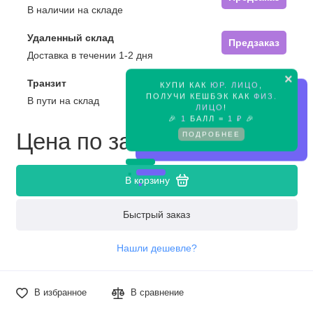
В наличии на складе
Удаленный склад
Предзаказ
Доставка в течении 1-2 дня
×
Транзит
КУПИ КАК
ЮР. ЛИЦО
,
Предзаказ
ПОЛУЧИ КЕШБЭК КАК
ФИЗ.
В пути на склад
ЛИЦО
!
🎉
1
БАЛЛ =
1 ₽
🎉
Цена по запросу
ПОДРОБНЕЕ
В корзину
Быстрый заказ
Нашли дешевле?
В избранное
В сравнение