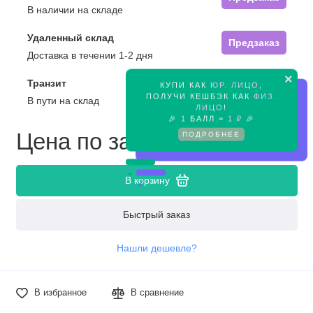
В наличии на складе
Удаленный склад
Предзаказ
Доставка в течении 1-2 дня
×
Транзит
КУПИ КАК
ЮР. ЛИЦО
,
Предзаказ
ПОЛУЧИ КЕШБЭК КАК
ФИЗ.
В пути на склад
ЛИЦО
!
🎉
1
БАЛЛ =
1 ₽
🎉
Цена по запросу
ПОДРОБНЕЕ
В корзину
Быстрый заказ
Нашли дешевле?
В избранное
В сравнение