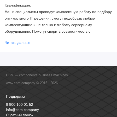
Квалификация:
Наши специалисты проведут комплексную работу по подбору
оптимального IT решения, смогут подобрать любые
комплектующие и не только к любому серверному
оборудованию. Помогут сверить совместимость с
соблюдением всех параметров. Имеем партнерство с
Читать дальше
официальными производителями и проводим регулярное
обучение сотрудников, что позволяет исключить ошибки даже
в самых сложных и нестандартных решениях.
CBM — components business machines
www.cbm.company © 2015 - 2026
Поддержка
8 800 100 01 52
info@cbm.company
Обратный звонок