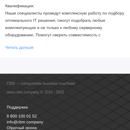
Квалификация:
Наши специалисты проведут комплексную работу по подбору
оптимального IT решения, смогут подобрать любые
комплектующие и не только к любому серверному
оборудованию. Помогут сверить совместимость с
соблюдением всех параметров. Имеем партнерство с
Читать дальше
официальными производителями и проводим регулярное
обучение сотрудников, что позволяет исключить ошибки даже
в самых сложных и нестандартных решениях.
CBM — components business machines
www.cbm.company © 2015 - 2026
Поддержка
8 800 100 01 52
info@cbm.company
Обратный звонок