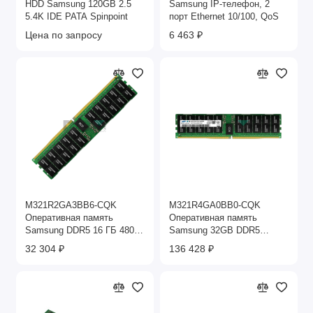
HDD Samsung 120GB 2.5
Samsung IP-телефон, 2
5.4K IDE PATA Spinpoint
порт Ethernet 10/100, QoS
Цена по запросу
6 463 ₽
M321R2GA3BB6-CQK
M321R4GA0BB0-CQK
Оперативная память
Оперативная память
Samsung DDR5 16 ГБ 4800
Samsung 32GB DDR5
МГц ECC Registered
4800MHz ECC Registered
32 304 ₽
136 428 ₽
DIMM