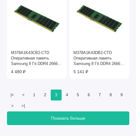
M378A1K43CB2-CTD
M378A1K43DB2-CTD
Оперативная память
Оперативная память
Samsung 8 Гб DDR4 2666
Samsung 8 Гб DDR4 2666
МГц
МГц
4 480 ₽
5 141 ₽
|<
<
1
2
3
4
5
6
7
8
9
>
>|
Показать больше