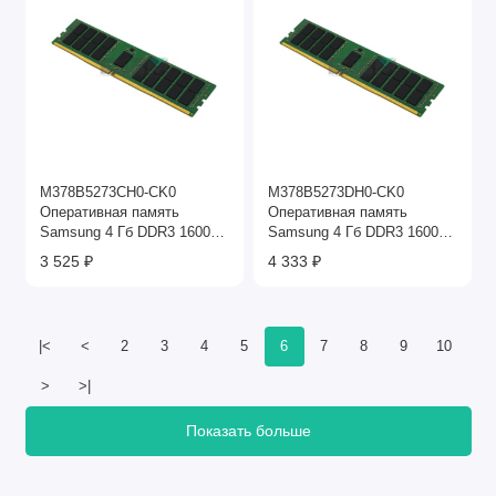
M378B5273CH0-CK0
M378B5273DH0-CK0
Оперативная память
Оперативная память
Samsung 4 Гб DDR3 1600
Samsung 4 Гб DDR3 1600
МГц
МГц
3 525 ₽
4 333 ₽
|<
<
2
3
4
5
6
7
8
9
10
>
>|
Показать больше