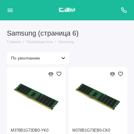
Samsung (страница 6)
Главная
Производитель
Samsung
M378B1G73DB0-YK0
M378B1G73EB0-CK0