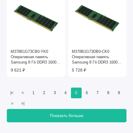
M378B1G73CB0-YK0
M378B1G73DB0-CK0
Оперативная память
Оперативная память
Samsung 8 Гб DDR3 1600
Samsung 8 Гб DDR3 1600
МГц
МГц
9 621 ₽
5 728 ₽
|<
<
1
2
3
4
5
6
7
8
9
>
>|
Показать больше