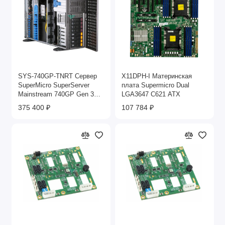
SYS-740GP-TNRT Сервер
X11DPH-I Материнская
SuperMicro SuperServer
плата Supermicro Dual
Mainstream 740GP Gen 3
LGA3647 C621 ATX
Scalable 2.1GHZ 12C 2P
375 400 ₽
107 784 ₽
16x256GB LGA 4189 8LFF с
горячей заменой 2x2200W