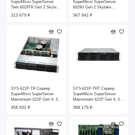
SuperMicro SuperServer
SuperMicro SuperServer
Twin 6029TR Gen 2 Skylake
6029U Gen 2 Skylake
3.8GHZ 22C 2P 8x256GB
2.5GHZ 28C 2P 24x256GB
313 679 ₽
367 942 ₽
LGA 3647 6LFF с горячей
LGA 3647 12LFF с горячей
заменой 2x1200W
заменой 2x1000W
SYS-621P-TR Сервер
SYS-621P-TRT Сервер
SuperMicro SuperServer
SuperMicro SuperServer
Mainstream 621P Gen 4, 5
Mainstream 621P Gen 4, 5
Scalable 2.4GHZ 12C 2P
Scalable 2.0GHZ 12C 2P
356 502 ₽
388 179 ₽
16x256GB LGA 4677 8LFF
16x256GB LGA 4677 8LFF
2x1200W
2x1200W