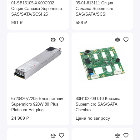
01-SB16105-XX00C002
05-01-813111 Опция
Опция Салазка Supermicro
Салазка Supermicro
SAS/SATA/SCSI 25
SAS/SATA/SCSI
961 ₽
588 ₽
672042077205 Блок питания
80H102209-010 Корзина
Supermicro 920W 80 Plus
Supermicro SAS/SATA
Platinum Hot-plug
Chenbro
24 969 ₽
Цена по запросу