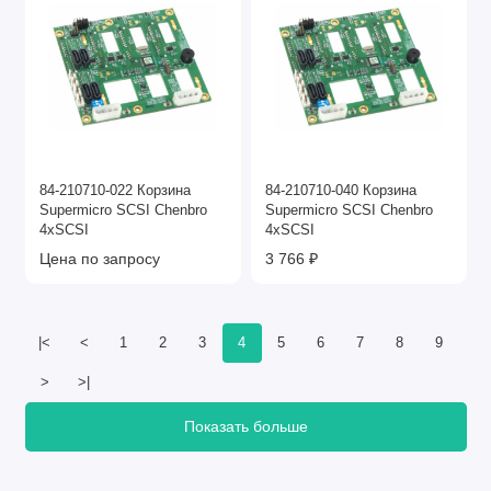
84-210710-022 Корзина
84-210710-040 Корзина
Supermicro SCSI Chenbro
Supermicro SCSI Chenbro
4xSCSI
4xSCSI
Цена по запросу
3 766 ₽
|<
<
1
2
3
4
5
6
7
8
9
>
>|
Показать больше