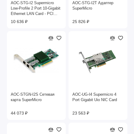
AOC-STG-I2 Supermicro
AOC-STG-I2T Адаптер
Low-Profile 2 Port 10-Gigabit
SuperMicro
Ethernet LAN Card - PCI
Express x8 - 2 x CX4
10 636 ₽
25 826 ₽
AOC-STGN-I2S Сетевая
AOC-UG-I4 Supermicro 4
карта SuperMicro
Port Gigabit Uio NIC Card
44 073 ₽
23 563 ₽