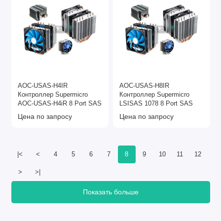
AOC-USAS-H4IR
AOC-USAS-H8IR
Контроллер Supermicro
Контроллер Supermicro
AOC-USAS-H4iR 8 Port SAS
LSISAS 1078 8 Port SAS
Цена по запросу
Цена по запросу
|<
<
4
5
6
7
8
9
10
11
12
>
>|
Показать больше