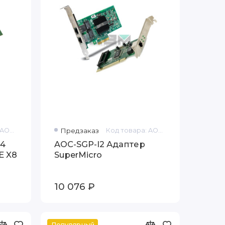
Код товара: AOC-SGI4
Предзаказ
Код товара: AOC-SGP-I2
 4
AOC-SGP-I2 Адаптер
E X8
SuperMicro
10 076 ₽
Популярный