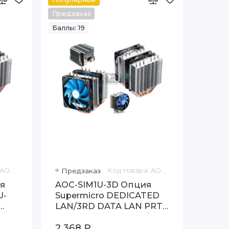
Предзаказ
Баллы: 19
Код товара: AOC-SIM1U-3B+
Предзаказ
Код товара: AOC-SIM1U-3D
я
AOC-SIM1U-3D Опция
U-
Supermicro DEDICATED
LAN/3RD DATA LAN PRT
IN CONJUNCTION W/
2 368 ₽
AOC-SIM1U-3B(+)