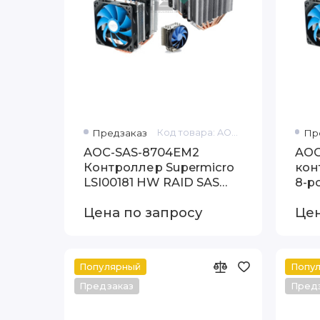
Предзаказ
Код товара: AOC-SAS-8704EM2
Пр
AOC-SAS-8704EM2
AOC
Контроллер Supermicro
кон
LSI00181 HW RAID SAS
8-p
3GB I-PORTS LOW
Цена по запросу
Цен
PROFILE (LP)
Популярный
Попу
Предзаказ
Пред