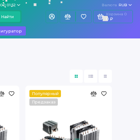
100 01 52
Валюта
RUB
Корзина
0
Найти
0 ₽
игуратор
Популярный
Предзаказ