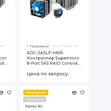
Код товара: AOC-SAS2LP-H8IR
Предзаказ
Код товара: AOC-SASLP-H8IR
AOC-SASLP-H8IR
cro
Контроллер Supermicro
ller
8-Port SAS RAID Controller
- PCI Express x8 -
Цена по запросу
300MBps
Популярный
Предзаказ
Баллы: 82