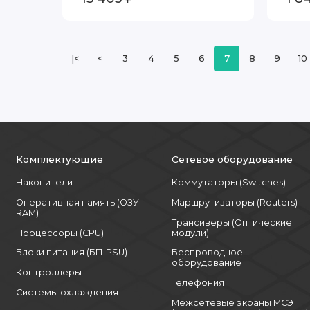
|<
<
3
4
5
6
7
8
9
10
Комплектующие
Сетевое оборудование
Накопители
Коммутаторы (Switches)
Оперативная память (ОЗУ-
Маршрутизаторы (Routers)
RAM)
Трансиверы (Оптические
Процессоры (CPU)
модули)
Блоки питания (БП-PSU)
Беспроводное
оборудование
Контроллеры
Телефония
Системы охлаждения
Межсетевые экраны МСЭ