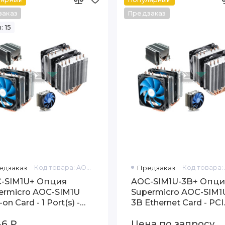
заказ
Предзаказ
: 15
едзаказ
Код товара: AOC-SIM1U+
Предзаказ
-SIM1U+ Опция
AOC-SIM1U-3B+ Опци
ermicro AOC-SIM1U
Supermicro AOC-SIM1
on Card - 1 Port(s) -
3B Ethernet Card - PCI
-height Low-profile
Express x8
46 ₽
Цена по запросу