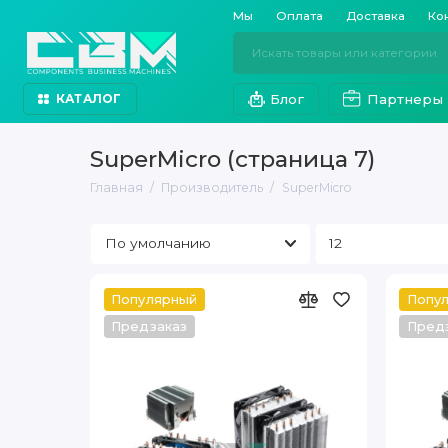
Мы
Оплата
Доставка
Ко
Блог
Партнеры
КАТАЛОГ
SuperMicro (страница 7)
Главная
Производитель
SuperMicro
Популярный
Попу
Предзаказ
Пред