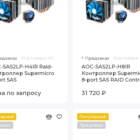
едзаказ
Код товара: AOC-SAS2LP-H4IR
Предзаказ
-SAS2LP-H4IR Raid-
AOC-SAS2LP-H8IR
троллер Supermicro
Контроллер Supermi
ort SAS
8-port SAS RAID Contro
- Serial ATA/600
а по запросу
31 720 ₽
лярный
Популярный
заказ
Предзаказ