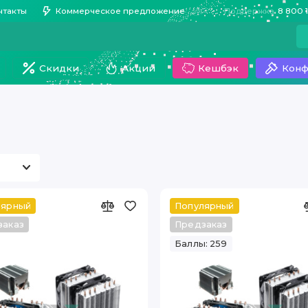
нтакты
Коммерческое предложение
Поддержка
8 800 
Скидки
Акции
Кешбэк
Конф
лярный
Популярный
заказ
Предзаказ
Баллы: 259