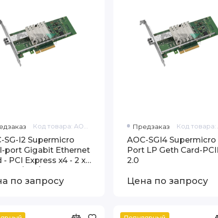
едзаказ
Код товара: AOC-SG-I2
Предзаказ
-SG-I2 Supermicro
AOC-SGI4 Supermicro
-port Gigabit Ethernet
Port LP Geth Card-PCI
 - PCI Express x4 - 2 x
2.0
5 - 10/100/1000Base
а по запросу
Цена по запросу
лярный
Популярный