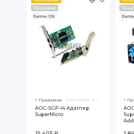
Предзаказ
Пред
Баллы: 126
Баллы
Предзаказ
Код товара: AOC-SGP-I4
Пр
AOC-SGP-I4 Адаптер
AOC
SuperMicro
Sup
Add-
Full
15 405 ₽
1 8