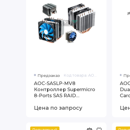
Предзаказ
Код товара: AOC-SASLP-MV8
Пр
AOC-SASLP-MV8
AOC
Контроллер Supermicro
Dual
8-Ports SAS RAID
Card
Controller - PCI Express x4
RJ-4
Цена по запросу
Цен
- 300MBps Per Channel
Популярный
Попу